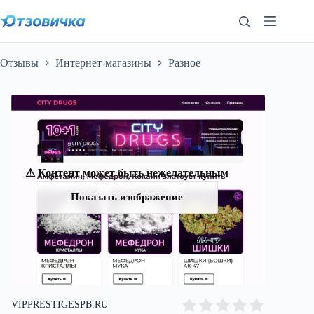
Перейти
к
сути
Отзывы
Интернет-магазины
Разное
⚠ Контент может быть нежелательным
Показать изображение
VIPPRESTIGESPB.RU