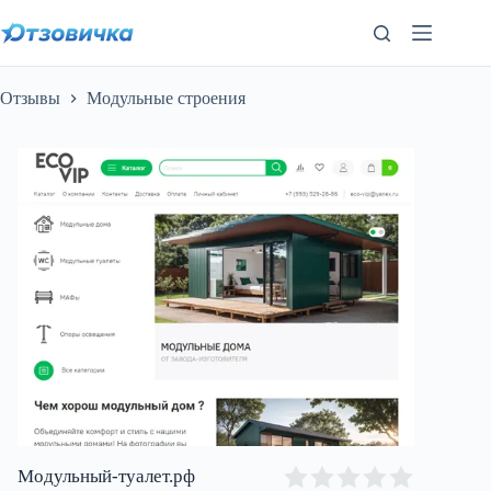
Перейти
к
сути
Отзывы
Модульные строения
Модульный-туалет.рф